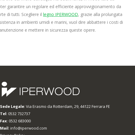
ter garantire un regolare ed efficiente approvvigionamento da
rte di tutti. Scegliere il
legno IPERWOOD
, grazie alla prolungata
sistenza in ambienti umidi e marini, vuol dire abbattere i costi di
nutenzione e mettere in sicurezza queste opere.
Sede Legale
: Via Erasmo da Rotterdam, 29, 44122 Ferrara FE
Tel
: 0532 732737
Fax
: 0532 683000
Mail
:
info@iperwood.com